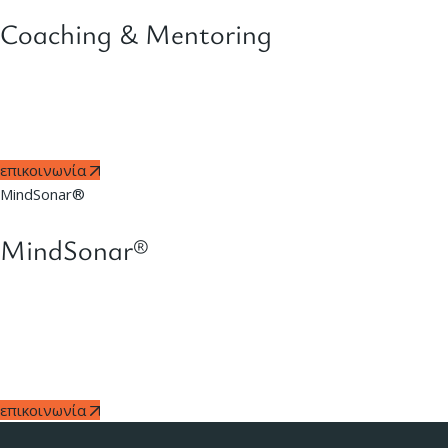
Coaching & Mentoring
Παρέχουμε υπηρεσίες coaching και mentoring για εργαζόμενους
και στελέχη, συμπεριλαμβανομένης της υλοποίησης
προγραμμάτων mentoring για την ανάπτυξη νέων ταλέντων.
επικοινωνία
MindSonar®
MindSonar®
Το Mindsonar® είναι online εργαλείο που μετράει τον τρόπο
σκέψης και τι θεωρεί κάποιος σημαντικό σε ένα συγκεκριμένο
πλαίσιο. Χρησιμοποιείται στην ανάπτυξη ομάδας, recruiting,
coaching, αξιολόγηση, επικοινωνία και εξαιρετική κινητοποίηση.
επικοινωνία