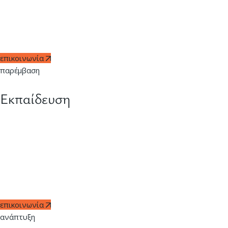
υποστηρίζουμε τη διοίκηση για την κουλτούρα ευημερίας,
αναπτύσσουμε στρατηγικές/πολιτικές ευημερίας για τους
εργαζόμενους, αξιολογούμε υφιστάμενα προγράμματα
ευημερίας και παρέχουμε καθοδήγηση για καινοτόμες λύσεις
επικοινωνία
παρέμβαση
Εκπαίδευση
Διοργανώνουμε workshops και σεμινάρια για ευημερία,
ενημέρωση εργαζομένων, ανάπτυξη δεξιοτήτων κατά του
άγχους και της ψυχικής ανθεκτικότητας, βελτίωση σωματικής/
ψυχικής υγείας, δημιουργία υγιούς εργασιακού περιβάλλοντος
και πιστοποίηση Wellbeing Diploma από τον διεθνή φορέα
INLPTA.
επικοινωνία
ανάπτυξη