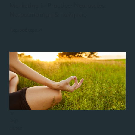
Marketing in Practice: Neurosales:
Νευροεπιστήμη & πωλήσεις
Περισσότερα
06
Φεβ
Listen