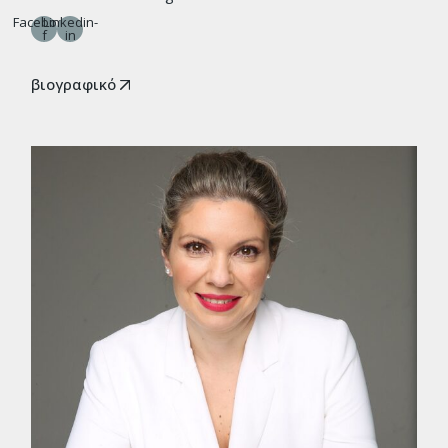
Facebook-
Linkedin-
f
in
βιογραφικό