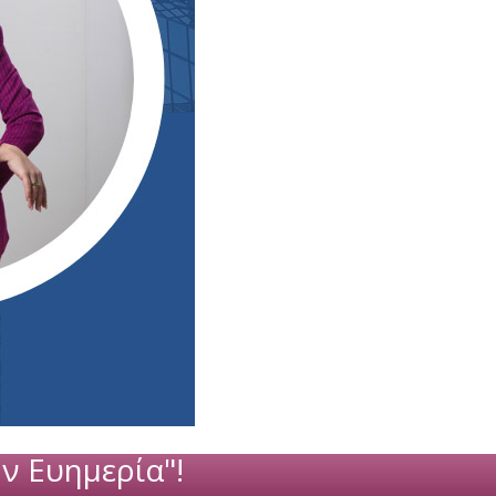
ν Ευημερία"!