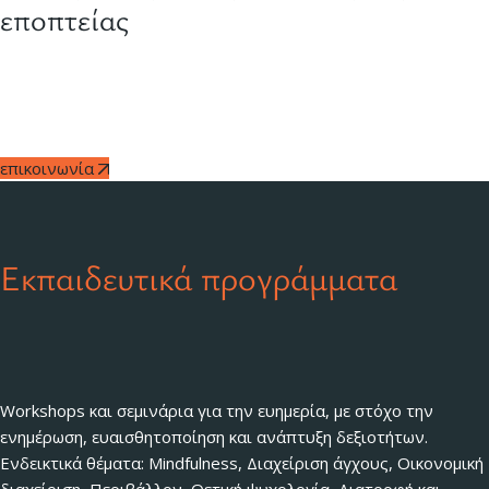
εποπτείας
Εποπτεία για coaches, ψυχοθεραπευτές και επαγγελματίες
υγείας, με στόχο την βελτίωση της ποιότητας των υπηρεσιών
τους και την τήρηση ηθικών κανόνων.
επικοινωνία
Εκπαιδευτικά προγράμματα
Workshops και σεμινάρια για την ευημερία, με στόχο την
ενημέρωση, ευαισθητοποίηση και ανάπτυξη δεξιοτήτων.
Ενδεικτικά θέματα: Mindfulness, Διαχείριση άγχους, Οικονομική