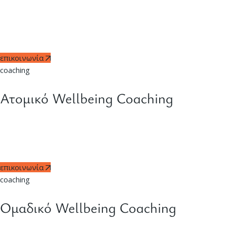
ενημέρωση, ευαισθητοποίηση και ανάπτυξη δεξιοτήτων.
Ενδεικτικά θέματα: Mindfulness, Διαχείριση άγχους, Οικονομική
διαχείριση, Περιβάλλον, Θετική ψυχολογία, Διατροφή και
υγεία, Ύπνος, Σχέσεις.
επικοινωνία
coaching
Ατομικό Wellbeing Coaching
Εξατομικευμένη υποστήριξη για την επίτευξη προσωπικών
στόχων, αντιμετώπιση προβλημάτων, βελτίωση
αυτοπεποίθησης και ανάπτυξη δεξιοτήτων.
επικοινωνία
coaching
Ομαδικό Wellbeing Coaching