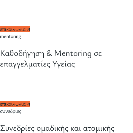
Δύο φορές ετησίως, ομαδικά προγράμματα coaching με στόχο
την αλληλοϋποστήριξη, την ανάπτυξη δεξιοτήτων και την
ενίσχυση της ευημερίας σε όλους τους πυλώνες Wellbeing.
επικοινωνία
mentoring
Καθοδήγηση & Mentoring σε
επαγγελματίες Υγείας
Υποστήριξη και mentoring για επαγγελματίες υγείας, με στόχο
την βελτίωση της επαγγελματικής τους εξέλιξης και την
αντιμετώπιση προκλήσεων.
επικοινωνία
συνεδρίες
Συνεδρίες ομαδικής και ατομικής